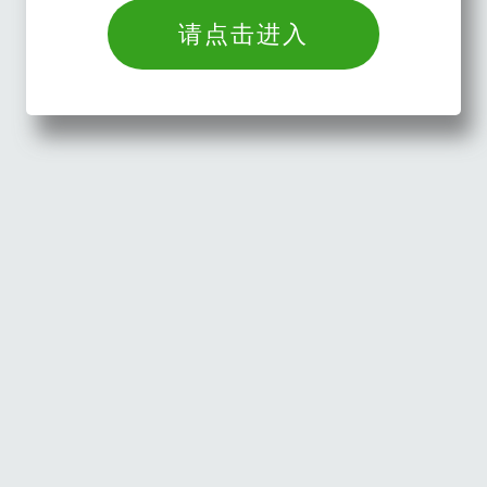
请点击进入